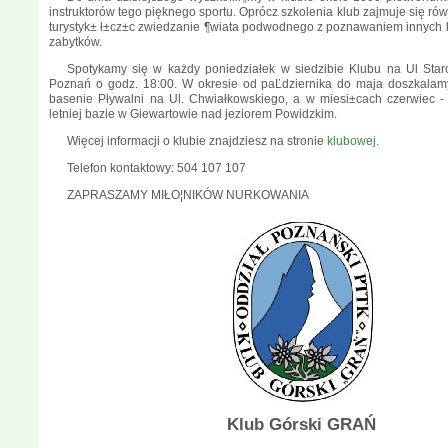
instruktorów tego pięknego sportu. Oprócz szkolenia klub zajmuje się ró
turystyk± ł±cz±c zwiedzanie ¶wiata podwodnego z poznawaniem innych ku
zabytków.
Spotykamy się w każdy poniedziałek w siedzibie Klubu na Ul Staro
Poznań o godz. 18:00. W okresie od paĽdziernika do maja doszkalamy
basenie Pływalni na Ul. Chwiałkowskiego, a w miesi±cach czerwiec -
letniej bazie w Giewartowie nad jeziorem Powidzkim.
Więcej informacji o klubie znajdziesz na stronie
klubowej.
Telefon kontaktowy: 504 107 107
ZAPRASZAMY MIŁO¦NIKÓW NURKOWANIA
Klub Górski GRAŃ