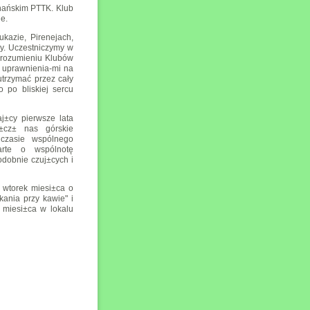
nańskim PTTK. Klub
ie.
kazie, Pirenejach,
ry. Uczestniczymy w
orozumieniu Klubów
 uprawnienia-mi na
utrzymać przez cały
o po bliskiej sercu
aj±cy pierwsze lata
±cz± nas górskie
czasie wspólnego
arte o wspólnotę
odobnie czuj±cych i
 wtorek miesi±ca o
ania przy kawie" i
 miesi±ca w lokalu