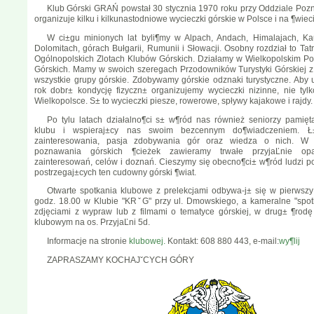
Klub Górski GRAŃ powstał 30 stycznia 1970 roku przy Oddziale Poz
organizuje kilku i kilkunastodniowe wycieczki górskie w Polsce i na ¶wiec
W ci±gu minionych lat byli¶my w Alpach, Andach, Himalajach, Kau
Dolomitach, górach Bułgarii, Rumunii i Słowacji. Osobny rozdział to Tat
Ogólnopolskich Zlotach Klubów Górskich. Działamy w Wielkopolskim P
Górskich. Mamy w swoich szeregach Przodowników Turystyki Górskiej z
wszystkie grupy górskie. Zdobywamy górskie odznaki turystyczne. Aby 
rok dobr± kondycję fizyczn± organizujemy wycieczki nizinne, nie tylk
Wielkopolsce. S± to wycieczki piesze, rowerowe, spływy kajakowe i rajdy.
Po tylu latach działalno¶ci s± w¶ród nas również seniorzy pamięt
klubu i wspieraj±cy nas swoim bezcennym do¶wiadczeniem. Ł
zainteresowania, pasja zdobywania gór oraz wiedza o nich. W 
poznawania górskich ¶cieżek zawieramy trwałe przyjaĽnie op
zainteresowań, celów i doznań. Cieszymy się obecno¶ci± w¶ród ludzi p
postrzegaj±cych ten cudowny górski ¶wiat.
Otwarte spotkania klubowe z prelekcjami odbywa-j± się w pierwszy
godz. 18.00 w Klubie "KRˇG" przy ul. Dmowskiego, a kameralne "spotk
zdjęciami z wypraw lub z filmami o tematyce górskiej, w drug± ¶rodę
klubowym na os. PrzyjaĽni 5d.
Informacje na stronie
klubowej.
Kontakt: 608 880 443, e-mail:
wy¶lij
ZAPRASZAMY KOCHAJˇCYCH GÓRY