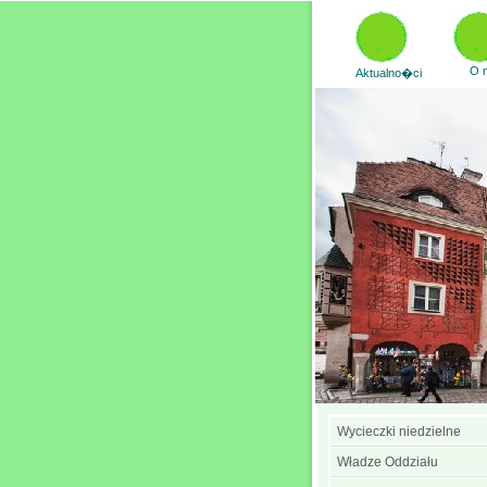
O 
Aktualno�ci
Wycieczki niedzielne
Władze Oddziału