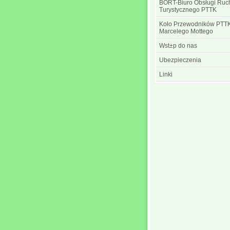
BORT-Biuro Obsługi Ruc
Turystycznego PTTK
Koło Przewodników PTTK
Marcelego Mottego
Wst±p do nas
Ubezpieczenia
Linki