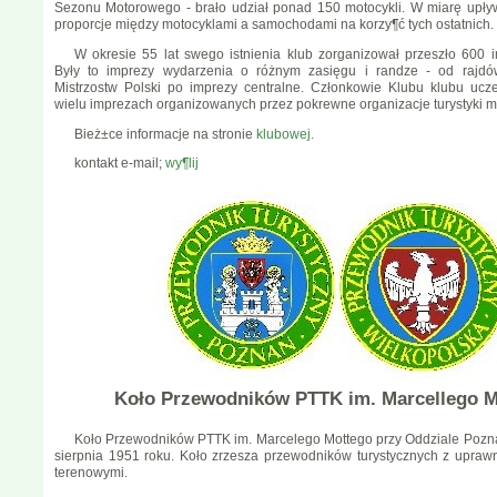
Sezonu Motorowego - brało udział ponad 150 motocykli. W miarę upływ
proporcje między motocyklami a samochodami na korzy¶ć tych ostatnich.
W okresie 55 lat swego istnienia klub zorganizował przeszło 600 
Były to imprezy wydarzenia o różnym zasięgu i randze - od rajdó
Mistrzostw Polski po imprezy centralne. Członkowie Klubu klubu ucz
wielu imprezach organizowanych przez pokrewne organizacje turystyki m
Bież±ce informacje na stronie
klubowej.
kontakt e-mail;
wy¶lij
Koło Przewodników PTTK im. Marcellego M
Koło Przewodników PTTK im. Marcelego Mottego przy Oddziale Pozn
sierpnia 1951 roku. Koło zrzesza przewodników turystycznych z uprawn
terenowymi.