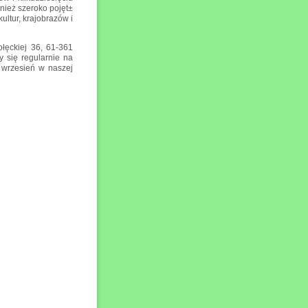
wnież szeroko pojęt±
ltur, krajobrazów i
łęckiej 36, 61-361
 się regularnie na
 wrzesień w naszej