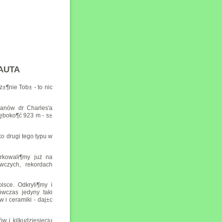
NAUTA
z±¶nie Tob± - to nic
anów dr Charles'a
głęboko¶ć 923 m - s±
o drugi tego typu w
urkowali¶my już na
wczych, rekordach
sce. Odkryli¶my i
wczas jedyny taki
 i ceramiki - daj±c
w i kilkudziesięciu