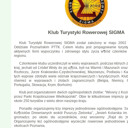
Klub Turystyki Rowerowej SIGMA
Klub Turystyki Rowerowej SIGMA został założony w maju 2002 r
Oddziale Poznańskim PTTK. Celem klubu jest propagowanie turysty
aktywnych form wypoczynku i zdrowego stylu życia w¶ród członków 
regionu.
Członkowie klubu uczestniczyli w wielu wyprawach, podczas których zw
kraj, jechali od Ľródeł Wisły do jej uj¶cia, byli na Warmii i Mazurach or
Roztoczu, Jurze Krakowsko-Częstochowskiej, Mazowszu, Podlasiu i Ka
tych wypraw zdobyto wiele odznak krajoznawczych i turystycznych. Klub
również w wyprawach i zlotach zagranicznych (Belgia, Niemcy, C
Portugalia, Słowacja, Krym, Borholm).
Klub jest organizatorem dwóch ogólnopolskich zlotów: "Wiosny z Koz
przez Parki Krajobrazowe Wielkopolski". Obie te kilkudniowe imprezy 
około 250 turystów z wielu stron naszego kraju.
Ponadto organizujemy trzy imprezy jednodniowe ogólnodostępne. S±
Ko¶ciołów Drewnianych wokół Puszczy Zielonka”, „Jesień Kolarska im.
gromadz± po około stu uczestników, oraz wiosenny „Rajd do ¦n
Organizujemy też ogólnodostępne wycieczki rowerowe jednodniowe 
okolicach Poznania.