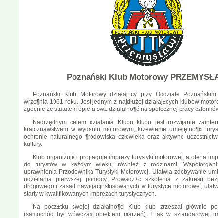
Poznański Klub Motorowy PRZEMYSŁ
Poznański Klub Motorowy działaj±cy przy Oddziale Poznański
wrze¶nia 1961 roku. Jest jednym z najdłużej działaj±cych klubów motor
zgodnie ze statutem opiera sw± działalno¶ć na społecznej pracy członkó
Nadrzędnym celem działania Klubu klubu jest rozwijanie zainter
krajoznawstwem w wydaniu motorowym, krzewienie umiejętno¶ci turys
ochronie naturalnego ¶rodowiska człowieka oraz aktywne uczestnict
kultury.
Klub organizuje i propaguje imprezy turystyki motorowej, a oferta im
do turystów w każdym wieku, również z rodzinami. Współorgani
uprawnienia Przodownika Turystyki Motorowej. Ułatwia zdobywanie umi
udzielania pierwszej pomocy. Prowadz±c szkolenia z zakresu bez
drogowego i zasad nawigacji stosowanych w turystyce motorowej, ułat
starty w kwalifikowanych imprezach turystycznych.
Na pocz±tku swojej działalno¶ci Klub klub zrzeszał głównie po
(samochód był wówczas obiektem marzeń). I tak w sztandarowej im