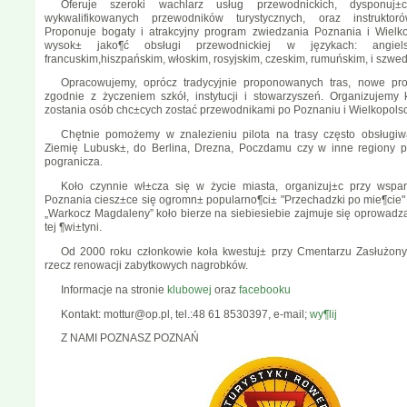
Oferuje szeroki wachlarz usług przewodnickich, dysponuj
wykwalifikowanych przewodników turystycznych, oraz instruktor
Proponuje bogaty i atrakcyjny program zwiedzania Poznania i Wielko
wysok± jako¶ć obsługi przewodnickiej w językach: angiels
francuskim,hiszpańskim, włoskim, rosyjskim, czeskim, rumuńskim, i szwe
Opracowujemy, oprócz tradycyjnie proponowanych tras, nowe pro
zgodnie z życzeniem szkół, instytucji i stowarzyszeń. Organizujemy 
zostania osób chc±cych zostać przewodnikami po Poznaniu i Wielkopols
Chętnie pomożemy w znalezieniu pilota na trasy często obsługi
Ziemię Lubusk±, do Berlina, Drezna, Poczdamu czy w inne regiony p
pogranicza.
Koło czynnie wł±cza się w życie miasta, organizuj±c przy wspa
Poznania ciesz±ce się ogromn± popularno¶ci± "Przechadzki po mie¶cie
„Warkocz Magdaleny” koło bierze na siebiesiebie zajmuje się oprowad
tej ¶wi±tyni.
Od 2000 roku członkowie koła kwestuj± przy Cmentarzu Zasłużon
rzecz renowacji zabytkowych nagrobków.
Informacje na stronie
klubowej
oraz
facebooku
Kontakt: mottur@op.pl, tel.:48 61 8530397, e-mail;
wy¶lij
Z NAMI POZNASZ POZNAŃ