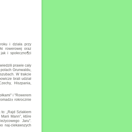
oku i działa przy
ki rowerowej oraz
jak i społeczno¶ci
iedzili prawie cały
az polach Grunwaldu,
szubach. W trakcie
owicze brali udział
zechy, Hiszpania,
iołkami" i "Rowerem
gromadz± rokrocznie
 to: „Rajd Szlakiem
 Marii Mann”, które
ieżycowego Jaru”.
po naj-ciekawszych