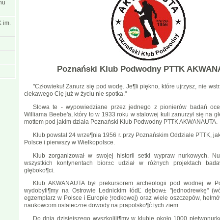
hu
 im.
Poznański Klub Podwodny PTTK AKWA
"Człowieku! Zanurz się pod wodę. Je¶li piękno, które ujrzysz, nie wstr
ciekawego Cię już w życiu nie spotka."
Słowa te - wypowiedziane przez jednego z pionierów badań oce
Williama Beebe'a, który to w 1933 roku w stalowej kuli zanurzył się na 
mottem pod jakim działa Poznański Klub Podwodny PTTK AKWANAUTA.
Klub powstał 24 wrze¶nia 1956 r. przy Poznańskim Oddziale PTTK, jak
Polsce i pierwszy w Wielkopolsce.
Klub zorganizował w swojej historii setki wypraw nurkowych. N
wszystkich kontynentach bior±c udział w różnych projektach bada
głęboko¶ci.
Klub AKWANAUTA był prekursorem archeologii pod wodnej w Pol
wydobyli¶my na Ostrowie Lednickim łódĽ dębow± "jednodrewkę" (wó
egzemplarz w Polsce i Europie ¦rodkowej) oraz wiele oszczepów, hełmów
naukowcom ostateczne dowody na prapolsko¶ć tych ziem.
Do dnia dzisiejszego wyszkolili¶my w klubie około 1000 płetwonurkó