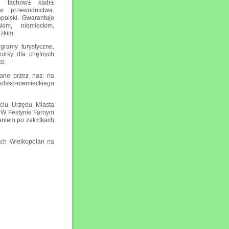
±c fachow± kadr±
ów przewodnictwa.
polski. Gwarantuje
kim, niemieckim,
dzkim.
gramy turystyczne,
kursy dla chętnych
ce.
wane przez nas: na
olsko-niemieckiego
rciu Urzędu Miasta
" W Festynie Farnym
zaniem po zak±tkach
ych Wielkopolan na