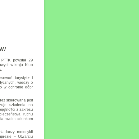
AW
m PTTK powstał 29
owych w kraju. Klub
w.
esowań turystyk± i
tycznych, wiedzy o
wo w ochronie dóbr
prez skierowana jest
zuje szkolenia na
ejętno¶ci z zakresu
pieczeństwa ruchu
wia swoim członkom
siadaczy motocykli
prezie – Otwarciu