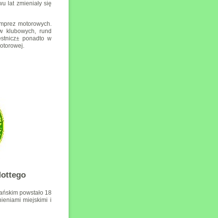
u lat zmieniały się
imprez motorowych.
w klubowych, rund
estnicz± ponadto w
otorowej.
ottego
ańskim powstało 18
ieniami miejskimi i